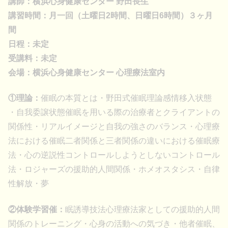
講師：横浜心身健康センター 野田長生
講習時間：月一回（土曜日2時間、日曜日6時間）３ヶ月
間
日程：未定
受講料：未定
会場：横浜心身健康センター 心理療法室内
①理論：
催眠の本質とは・野田式催眠理論感情移入状態
・自我委譲状態催眠を用いる際の治療者とクライアントの
関係性・リアルイメージと自我の強さのバランス・心理療
法における催眠二者関係と三者関係の違いにおける催眠療
法・心の逆説性コントロールしようとしないコントロール
法・ロジャーズの援助的人間関係・ホメオスタシス・自律
性解放・夢
②体験学習催：
眠誘導技法心理療法家としての援助的人間
関係のトレーニング・心身の活動への気づき・他者催眠、