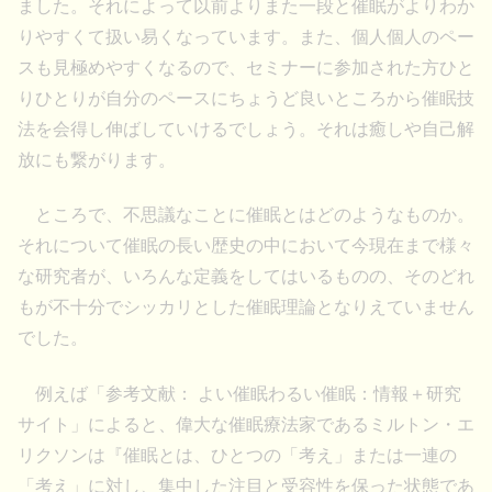
ました。それによって以前よりまた一段と催眠がよりわか
りやすくて扱い易くなっています。また、個人個人のペー
スも見極めやすくなるので、セミナーに参加された方ひと
りひとりが自分のペースにちょうど良いところから催眠技
法を会得し伸ばしていけるでしょう。それは癒しや自己解
放にも繋がります。
ところで、不思議なことに催眠とはどのようなものか。
それについて催眠の長い歴史の中において今現在まで様々
な研究者が、いろんな定義をしてはいるものの、そのどれ
もが不十分でシッカリとした催眠理論となりえていません
でした。
例えば「参考文献： よい催眠わるい催眠：情報＋研究
サイト」によると、偉大な催眠療法家であるミルトン・エ
リクソンは『催眠とは、ひとつの「考え」または一連の
「考え」に対し、集中した注目と受容性を保った状態であ