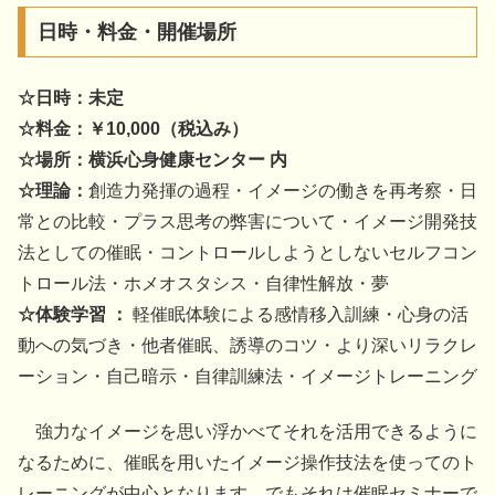
日時・料金・開催場所
☆日時：未定
☆料金：￥10,000（税込み）
☆場所：横浜心身健康センター 内
☆理論：
創造力発揮の過程・イメージの働きを再考察・日
常との比較・プラス思考の弊害について・イメージ開発技
法としての催眠・コントロールしようとしないセルフコン
トロール法・ホメオスタシス・自律性解放・夢
☆体験学習 ：
軽催眠体験による感情移入訓練・心身の活
動への気づき・他者催眠、誘導のコツ・より深いリラクレ
ーション・自己暗示・自律訓練法・イメージトレーニング
強力なイメージを思い浮かべてそれを活用できるように
なるために、催眠を用いたイメージ操作技法を使ってのト
レーニングが中心となります。でもそれは催眠セミナーで