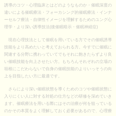
誘導のコツ・心理臨床とはどのようなものか・催眠深度の
違いによる催眠療法・フォーカシング的催眠療法・インナ
ーセルフ療法・自律性イメージを理解するためのユング心
理学・より深い誘導技法(後催眠暗示・催眠神経症)
現在心理技法として催眠を用いている方でその催眠誘導
技能をより高めたいと考えておられる方。今すでに催眠に
関連する分野に携わっていてでもそれに飽きたらずより良
い催眠技能を向上させたい方。もちろんそれぞれの立場の
垣根にこだわらないで自身の催眠技能のよりいっそうの向
上を目指したい方に最適です。
さらにより深い催眠状態を導くためのコツや催眠状態に
入りにくい人に対する対処の仕方などの研修を深めていき
ます。催眠療法を用いる際にはその治療が何を狙っている
のかその本質をよく理解しておく必要があるので、心理療