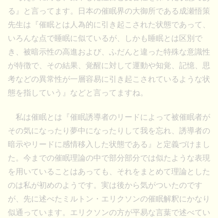
る』と言ってます。日本の催眠界の大御所である成瀬悟策
先生は『催眠とは人為的に引き起こされた状態であって、
いろんな点で睡眠に似ているが、しかも睡眠とは区別で
き、被暗示性の高進および、ふだんと違った特殊な意識性
が特徴で、その結果、覚醒に対して運動や知覚、記憶、思
考などの異常性が一層容易に引き起こされているような状
態を指していう』などと言ってますね。
私は催眠とは『催眠誘導者のリードによって被催眠者が
その気になったり夢中になったりして我を忘れ、誘導者の
暗示やリードに感情移入した状態である』と定義づけまし
た。今までの催眠理論の中で部分部分では似たような表現
を用いていることはあっても、それをまとめて理論とした
のは私が初めのようです。実は後から気がついたのです
が、先に述べたミルトン・エリクソンの催眠解釈にかなり
似通っています。エリクソンの方が平易な言葉で述べてい