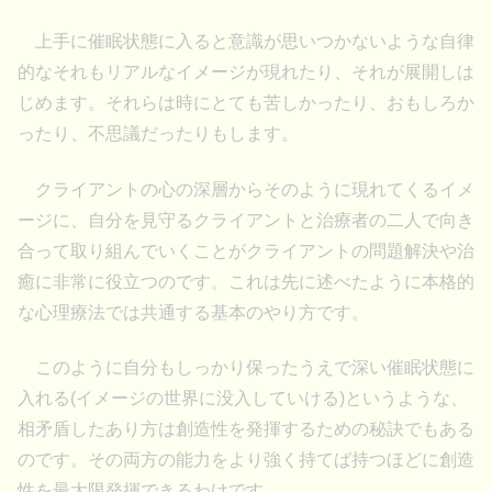
上手に催眠状態に入ると意識が思いつかないような自律
的なそれもリアルなイメージが現れたり、それが展開しは
じめます。それらは時にとても苦しかったり、おもしろか
ったり、不思議だったりもします。
クライアントの心の深層からそのように現れてくるイメ
ージに、自分を見守るクライアントと治療者の二人で向き
合って取り組んでいくことがクライアントの問題解決や治
癒に非常に役立つのです。これは先に述べたように本格的
な心理療法では共通する基本のやり方です。
このように自分もしっかり保ったうえで深い催眠状態に
入れる(イメージの世界に没入していける)というような、
相矛盾したあり方は創造性を発揮するための秘訣でもある
のです。その両方の能力をより強く持てば持つほどに創造
性を最大限発揮できるわけです。