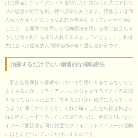
は治療者はクライアントを援助したい気持ちと共にそれな
りの思想や哲学を別に持つ必要があります。研修会では個
人個人が元々どのような思想や哲学を持っていたかを検討
したり、心理学の分野から催眠療法を用いる際に役立ちそ
うな思想や哲学を取り入れる工夫をしていきます。これは
先に述べた援助的人間関係の研修と重なる部分です。
治療するだけでない創造的な催眠療法
私が心理面接で催眠をいろいろな用い方をするなかでも
よくやるのが、クライアントに自分を見守ろうとする意識
を持ってもらった上で、できるだけ深い催眠に入ってもら
うように導くやり方です。それが確立したなら後は私はそ
れを軽くリードするくらいで途中からは、催眠を用いない
イメージ面接法と同じ態度でクライアントのイメージ活動
にほとんどついていくだけにするのです。