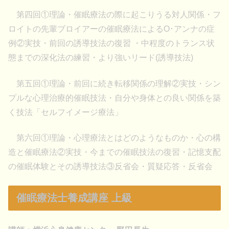
第四回①理論・催眠療法の際に起こりうる対人関係・フ
ロイトの先輩ブロイアーの催眠療法によるO･アンナの症
例②実技・前回の誘導技法の復習 ・中程度のトランス状
態までの深化法の練習・より強いリード(誘導技法)
第五回①理論・前回に続き転移関係の理解②実技・シン
プルな心理治療的催眠技法・自分や身体との良い関係を築
く技法「セルフイメージ療法」
第六回①理論・心理療法とはどのようなものか・心の構
造と催眠療法②実技・今までの催眠技法の復習・記憶支配
の催眠体験とその誘導技法③反省会・質疑応答・反省会
催眠療法士養成講座 上級