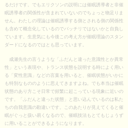
るだけです。でもエリクソンの説明には催眠誘導者と非催
眠誘導者の関係性が含まれていないのでちょっと物足りま
せん。わたしの理論は催眠誘導する側とされる側の関係性
も含めて概念化しているのでバッチリではないかと自負し
ています。生意気にも今後この考え方が催眠理論のスタン
ダードになるのではとも思っています。
成瀬先生の言うような「ふだんと違った意識性とか異常
性」という表現や、トランス状態を説明する時によく用い
る「変性意識」などの言葉を用いると、催眠状態がいかに
も特別なもののように思えてきますよね。でも本当は催眠
状態のあり方こそ日常で頻繁に起こっている現象に近いの
です。「ふだんと違った状態」と思い込んでいるのは私た
ちの自我意識の勘違いです。このあたりが見えてくると催
眠がぐっと扱い易くなるので、催眠技法もとてもじょうず
に用いることができるようになります。